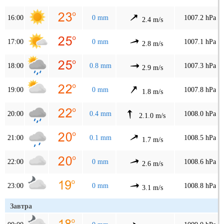
16:00
0 mm
1007.2 hPa
2.4 m/s
17:00
0 mm
1007.1 hPa
2.8 m/s
18:00
0.8 mm
1007.3 hPa
2.9 m/s
19:00
0 mm
1007.8 hPa
1.8 m/s
20:00
0.4 mm
1008.0 hPa
2.1.0 m/s
21:00
0.1 mm
1008.5 hPa
1.7 m/s
22:00
0 mm
1008.6 hPa
2.6 m/s
23:00
0 mm
1008.8 hPa
3.1 m/s
Завтра