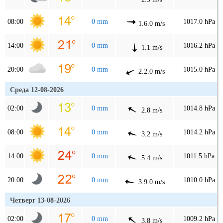
08:00
0 mm
1017.0 hPa
1.6.0 m/s
14:00
0 mm
1016.2 hPa
1.1 m/s
20:00
0 mm
1015.0 hPa
2.2.0 m/s
Среда 12-08-2026
02:00
0 mm
1014.8 hPa
2.8 m/s
08:00
0 mm
1014.2 hPa
3.2 m/s
14:00
0 mm
1011.5 hPa
5.4 m/s
20:00
0 mm
1010.0 hPa
3.9.0 m/s
Четверг 13-08-2026
02:00
0 mm
1009.2 hPa
3.8 m/s