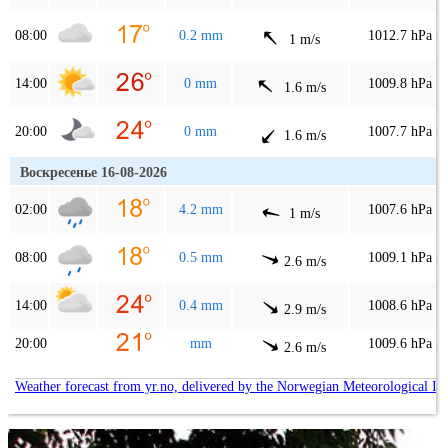
08:00
0.2 mm
1012.7 hPa
1 m/s
14:00
0 mm
1009.8 hPa
1.6 m/s
20:00
0 mm
1007.7 hPa
1.6 m/s
Воскресенье 16-08-2026
02:00
4.2 mm
1007.6 hPa
1 m/s
08:00
0.5 mm
1009.1 hPa
2.6 m/s
14:00
0.4 mm
1008.6 hPa
2.9 m/s
20:00
mm
1009.6 hPa
2.6 m/s
Weather forecast from yr.no, delivered by the Norwegian Meteorological In