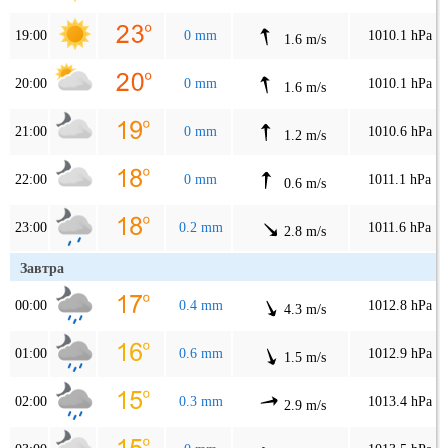
19:00
0 mm
1010.1 hPa
1.6 m/s
20:00
0 mm
1010.1 hPa
1.6 m/s
21:00
0 mm
1010.6 hPa
1.2 m/s
22:00
0 mm
1011.1 hPa
0.6 m/s
23:00
0.2 mm
1011.6 hPa
2.8 m/s
Завтра
00:00
0.4 mm
1012.8 hPa
4.3 m/s
01:00
0.6 mm
1012.9 hPa
1.5 m/s
02:00
0.3 mm
1013.4 hPa
2.9 m/s