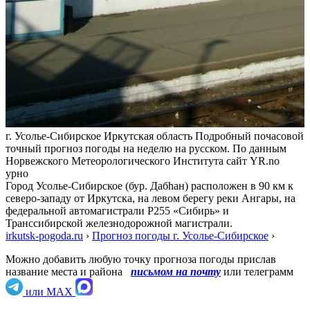
г. Усолье-Сибирское Иркутская область Подробный почасовой
точный прогноз погоды на неделю на русском. По данным
Норвежского Метеорологического Института сайт YR.no
урно
Город Усолье-Сибирское (бур. Дабһан) расположен в 90 км к
северо-западу от Иркутска, на левом берегу реки Ангары, на
федеральной автомагистрали Р255 «Сибирь» и
Транссибирской железнодорожной магистрали.
irkutsk-pogoda.ru
›
Прогноз погоды г. Усолье-Сибирское
›
Можно добавить любую точку прогноза погоды прислав
название места и района
письмом на почту
или телеграмм
или MAX