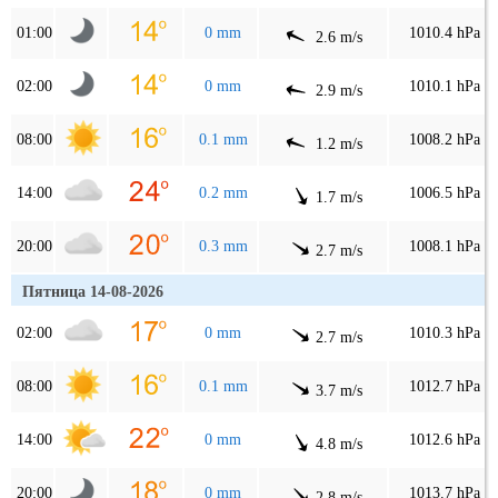
01:00
0 mm
1010.4 hPa
2.6 m/s
02:00
0 mm
1010.1 hPa
2.9 m/s
08:00
0.1 mm
1008.2 hPa
1.2 m/s
14:00
0.2 mm
1006.5 hPa
1.7 m/s
20:00
0.3 mm
1008.1 hPa
2.7 m/s
Пятница 14-08-2026
02:00
0 mm
1010.3 hPa
2.7 m/s
08:00
0.1 mm
1012.7 hPa
3.7 m/s
14:00
0 mm
1012.6 hPa
4.8 m/s
20:00
0 mm
1013.7 hPa
2.8 m/s